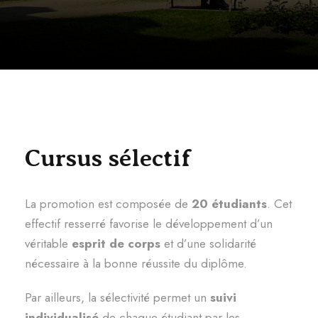
Cursus sélectif
La promotion est composée de
20 étudiants
. Cet
effectif resserré favorise le développement d’un
véritable
esprit de corps
et d’une solidarité
nécessaire à la bonne réussite du diplôme.
Par ailleurs, la sélectivité permet un
suivi
individualisé
de chaque étudiant par les