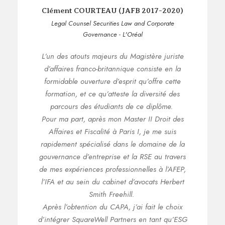
“
RTEAU (JAFB 2017-2020)
Antoine STOSSKO
 Securities Law and Corporate
Senior M&A / Financ
ernance - L'Oréal
Le Magistère JAFB es
 majeurs du Magistère juriste
à tous points de vue
co-britannique consiste en la
la qualité des ense
rture d’esprit qu’offre cette
qu’à Exeter, universi
e qu’atteste la diversité des
étudiants ont la ch
 étudiants de ce diplôme.
études juridiq
près mon Master II Droit des
environnement. Au-
scalité à Paris I, je me suis
théoriques et des
ialisé dans le domaine de la
d’études permett
treprise et la RSE au travers
compétences indis
es professionnelles à l’AFEP,
professionnelle, e
n du cabinet d’avocats Herbert
profession exercée
Smith Freehill.
avocat, notaire, 
on du CAPA, j’ai fait le choix
également l’occasion 
eWell Partners en tant qu’ESG
promotion et de