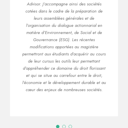
compagne ainsi des sociétés
Sur le plan profession
 cadre de la préparation de
Magistère, intégrer 
emblées générales et de
(
ndlr
: DJCE de Renne
 du dialogue actionnarial en
de stages dans
ironnement, de Social et de
internationaux prest
ce (ESG). Les récentes
Shearman & Sterling 
ns apportées au magistère
le CAPA, j’ai c
étudiants d’acquérir au cours
professionnelle en t
s les outils leur permettant
au sein du gro
e domaine du droit florissant
actuellement juri
 au carrefour entre le droit,
acquisitions et fi
e développement durable et au
société d’investis
ux de nombreuses sociétés.