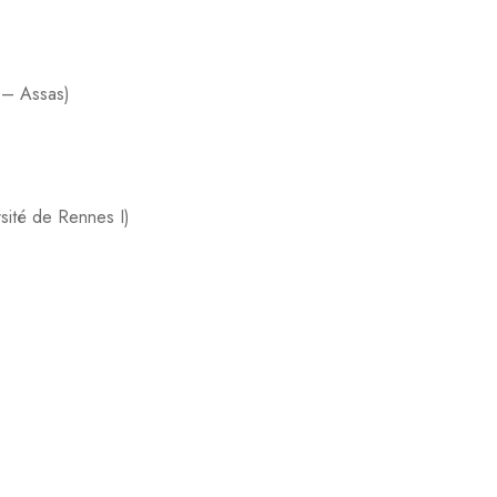
 – Assas)
rsité de Rennes I)